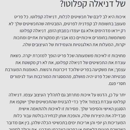
של דניאלה קפלוטו?
איכות היא לב ליבם של תכשיטים לכלות, דניאלה קפלוטו. כל פריט
מעוצב בתשומת לב קפדנית לפרטים, המבטיחה שהתכשיטים שלך לא
רק ייראו מדהימים אלא גם יעמדו במבחן הזמן. דניאלה קפלוטו
משתמשת בחומרים איכותיים כמו אבני חן ממקורות אתיים ומתכות
יקרות, המעלות את האלגנטיות והעמידות של העיצובים שלה.
מחויבות זו לאיכות משמעותה שכל פריט הופך למזכרת יקרה. כשאת
עונדת את התכשיטים של דניאלה קפלוטו, את לא רק מקשטת את
עצמך; את משקיעה בפריט שלוכד זיכרונות ורגשות. האומנות המעורבת
מבטיחה שכל פרט יהיה מושלם, מהמסגרות המורכבות ועד לגימורים
חסרי פגם.
יתר על כן, הדגש על איכות מתרחב גם לתהליך העיצוב עצמו. דניאלה
קפלוטו עובדת בצמוד אליך כדי להבטיח שהתכשיטים שלך ישקפו את
הסגנון האישי והסיפור שלך. מסירות זו לאיכות ולהתאמה אישית
מבדילה את היצירות שלה, והופכת אותן לבחירה בולטת עבור כלות
המעריכות הן יופי והן אריכות ימים בתכשיטי הכלה שלהן. בין אם מדובר
בשרשרת פנינים קלאסית או בפריט הצהרתי מודרני, את יכולה לסמוך