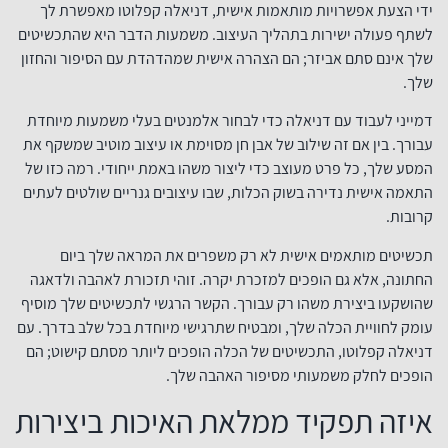
ידי הצעת אפשרויות מותאמות אישית, דניאלה קפלוטו מאפשרת לך
לשתף פעולה ישירות בתהליך העיצוב. משמעות הדבר היא שהתכשיטים
שלך אינם סתם אביזר; הם הצהרה אישית שמהדהדת עם הסיפור והחזון
שלך.
דמייני לעבוד עם דניאלה כדי לבחור אלמנטים בעלי משמעות מיוחדת
עבורך. בין אם זה שילוב של אבן חן מסוימת או עיצוב מוטיב שמשקף את
המסע שלך, כל פרט מעוצב כדי ליצור משהו באמת ייחודי. רמה כזו של
התאמה אישית נדירה בשוק הכלות, שבו עיצובים גנריים שולטים לעתים
קרובות.
תכשיטים מותאמים אישית לא רק משפרים את המראה שלך ביום
החתונה, אלא גם הופכים למזכרת יקרה. זוהי תזכורת לאהבה ולדאגה
שהושקעו ביצירת משהו רק עבורך. הקשר הרגשי לתכשיטים שלך מוסיף
עומק לחוויית הכלה שלך, ומבטיח שתרגישי מיוחדת בכל שלב בדרך. עם
דניאלה קפלוטו, התכשיטים של הכלה הופכים ליותר מסתם קישוט; הם
הופכים לחלק משמעותי מסיפור האהבה שלך.
איזה תפקיד ממלאת האיכות ביצירות