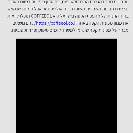
יותר – מדובר בהגברת הפרודוקטיביות, בחיסכון בעלויות בטווח הארוך
וביצירת תרבות משרדית משופרת. זה אולי יפתיע, אבל המותג שנמצא
בחוד החנית של מהפכת הקפה בישראל הוא COFFEEOL תוכלו לראות
את מגוון מכונות הקפה באתר
https://coffeeol.co.il/
. הם נושאים
מבחר של מכונות קפה שיגרמו למשרד לזמזם סיפוק ופרודוקטיביות.