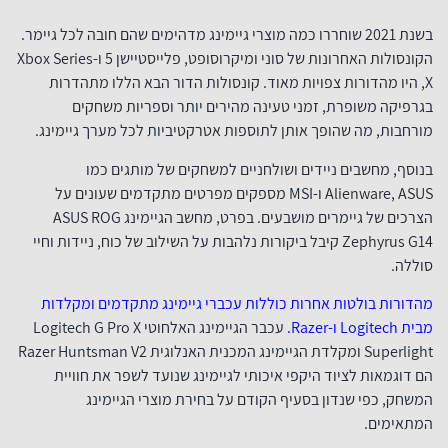
בשנת 2021 שוחררו כמה מוצרי גיימינג מדהימים שהם חובה לכל גיימר.
הקונסולות האחרונות של סוני ומיקרוסופט, פלייסטיישן 5 ו-Xbox Series
X, היו מהדורות צפויות מאוד. קונסולות הדור הבא הללו מתהדרות
בגרפיקה משופרת, זמני טעינה מהירים יותר וספריות משחקים
מורחבות, מה שהופך אותן לתוספות אטרקטיביות לכל מערך גיימינג.
בנוסף, מחשבים ניידים ושולחניים למשחקים של מותגים כמו
Alienware, ASUS ו-MSI מספקים מפרטים מתקדמים שעונים על
הצרכים של גיימרים מושבעים. בפרט, מחשב הגיימינג ASUS ROG
Zephyrus G14 קיבל ביקורות נלהבות על השילוב של כוח, ניידות וחיי
סוללה.
מהדורות בולטות אחרות כוללות עכברי גיימינג מתקדמים ומקלדות
מבית Logitech ו-Razer.
עכבר הגיימינג האלחוטי Logitech G Pro X
Superlight ומקלדת הגיימינג המכנית האנלוגית Razer Huntsman V2
הם דוגמאות לציוד היקפי איכותי לגיימינג שנועד לשפר את חוויית
המשחק, כפי שנדון בסעיף הקודם על בחירת מוצרי הגיימינג
המתאימים.