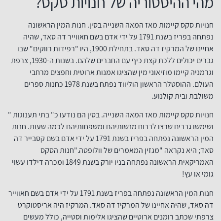
מהי ההיסטוריה של חנויות סקס?
חנויות סקס קיימות מאז המאה השנייה בסין. חנות המין הראשונה
נפתחה בפריז בשנת 1791 על ידי אדם בשם חאווייר דה סאד, שהיה
אחיינו של המרקיז דה סאד. בתחילת 1900, היו "רפידות רווקים" שבו
גברים יכולים ללכת קצת כיף עם החברים שלהם. בשנות ה-1930, צרפת
וגרמניה קיימו מוזיאוני מין שהציגו אמנות ארוטית וחפצים מרחבי
העולם. ההוסטלר הראשון הוליווד נפתח בשנת 1978 כחנות ספרים
משולבת ובית קולנוע.
חנויות סקס קיימות מאז המאה השנייה. בסין הם נודעו כ" בתי תענוגות "
ושימשו גברים שרצו לברוח מנשותיהם ומשפחותיהם לכמה שעות. חנות
המין הראשונה נפתחה בפריז בשנת 1791 על ידי אדם בשם קסבייר דה
סאד; היא נקראה "מגזין המאמרים של וולופטה."חנות הסקס
האמריקאית הראשונה נפתחה בניו יורק בשנת 1849 ומכרה דילדו עשוי
גומי או עץ!
חנות המין הראשונה נפתחה בפריז בשנת 1791 על ידי אדם בשם חאווייר
דה סאד, שהיה אחיינו של המרקיז דה סאד. המרקיז היה אריסטוקרט
צרפתי שכתב רומנים ארוטיים שהציגו אלימות וסטייה, כולל מעשים