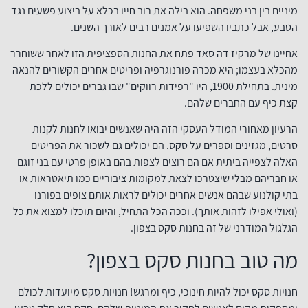
מיניים בין בני משפחה. הוא בילה את רוב חייו בכלא על ביצוע פשעים נגד
הטבע, אבל כתביו השפיעו על אמנים רבים לאורך השנים.
אחיינו של מרקיז דה סאד פתח את החנות הספציפית הזו לאחר ששוחרר
מהכלא בעצמו; היא מכרה פורנוגרפיה ופריטים אחרים הקשורים להנאה
מינית. בתחילת 1900, היו "רפידות רווקים" שבו גברים יכולים ללכת
קצת כיף עם החברים שלהם.
הרעיון מאחורי המודל העסקי הזה היה שאנשים יבואו לחנות לקנות
סרטים, מגזינים וספרים על סקס. הם יכולים גם לשכור את הפריטים
האלה לצפייה ביתית אם הם רוצים לצפות בהם באופן פרטי עם בני זוגם
או חבריהם מבלי שיצטרכו לצאת למקומות ציבוריים כמו תיאטראות או
בתי קולנוע שבהם אנשים אחרים יכולים לראות אותם צופים בפורנו
(ואולי אפילו לזהות אותך). וככה הכל התחיל, והיום תוכלו למצוא את כל
הגלגול המודרני של זה בחנות סקס בצפון.
מה טוב בחנות סקס בצפון?
חנויות סקס יכול להיות חינוכי, כיף ומרגש! חנויות סקס מיועדות לכולם