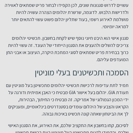
עשויים לדרוש סגנונות שונים, לכן הקפידו לבחור פריט שמתאים לאווירה
ולדרישות הלבוש. לדוגמה, שרשרת יהלומים הצהרה עשויה להיות
מושלמת לאירוע רשמי, בעוד שתליון יהלום פשוט עשוי להתאים יותר
למראה יומיומי.
סגנון אישי הוא היבט חיוני נוסף שיש לקחת בחשבון. תכשיטי יהלומים
צריכים להשלים ולהעצים את הסגנון הייחודי של העונד. זה עשוי להיות
כרוך בבחירת פריט שמתאים לסוגי המתכת היקרה, העיצוב או אבני החן
המועדפים עליהם.
הסמכה ותכשיטנים בעלי מוניטין
תמיד לתת עדיפות לרכישת תכשיטי יהלומים מתכשיטן בעל מוניטין עם
תעודת GIA. יהלום בעל אישור GIA מבטיח כי האבן אמיתית ודורגה על
ידי המכון הגמולוגי של אמריקה. זה מבטיח כי החיתוך, הבהירות,
הקראט והצבע של היהלום עומדים בסטנדרטים בינלאומיים, ומעניקים
לך את הביטחון שאתה קונה תכשיט באיכות גבוהה.
לסיכום, קחו בחשבון את התקציב שלכם, את האירוע, את הסגנון האישי
שלכם, והקפידו לקנות מתכשיטן בעל מוניטין בעת רכישת תכשיטי