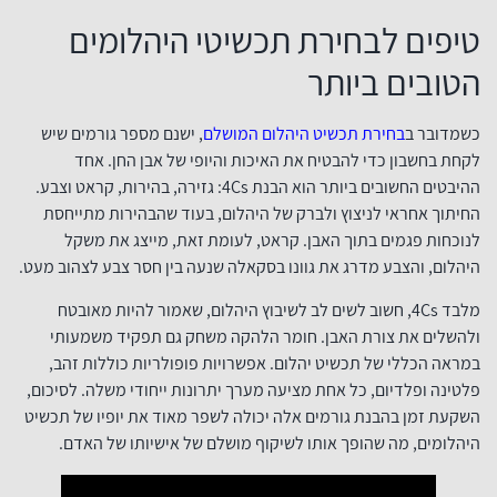
טיפים לבחירת תכשיטי היהלומים
הטובים ביותר
כשמדובר ב
בחירת תכשיט היהלום המושלם
, ישנם מספר גורמים שיש
לקחת בחשבון כדי להבטיח את האיכות והיופי של אבן החן. אחד
ההיבטים החשובים ביותר הוא הבנת 4Cs: גזירה, בהירות, קראט וצבע.
החיתוך אחראי לניצוץ ולברק של היהלום, בעוד שהבהירות מתייחסת
לנוכחות פגמים בתוך האבן. קראט, לעומת זאת, מייצג את משקל
היהלום, והצבע מדרג את גוונו בסקאלה שנעה בין חסר צבע לצהוב מעט.
מלבד 4Cs, חשוב לשים לב לשיבוץ היהלום, שאמור להיות מאובטח
ולהשלים את צורת האבן. חומר הלהקה משחק גם תפקיד משמעותי
במראה הכללי של תכשיט יהלום. אפשרויות פופולריות כוללות זהב,
פלטינה ופלדיום, כל אחת מציעה מערך יתרונות ייחודי משלה. לסיכום,
השקעת זמן בהבנת גורמים אלה יכולה לשפר מאוד את יופיו של תכשיט
היהלומים, מה שהופך אותו לשיקוף מושלם של אישיותו של האדם.