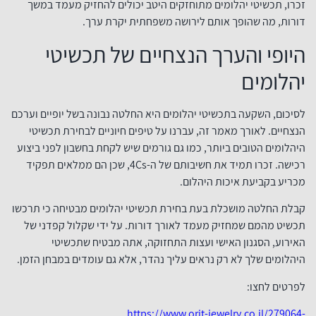
זכרו, תכשיטי יהלומים מתוחזקים היטב יכולים להחזיק מעמד במשך
דורות, מה שהופך אותם לירושה משפחתית יקרת ערך.
היופי והערך הנצחיים של תכשיטי
יהלומים
לסיכום, השקעה בתכשיטי יהלומים היא החלטה נבונה בשל יופיים וערכם
הנצחיים. לאורך מאמר זה, עברנו על טיפים חיוניים לבחירת תכשיטי
היהלומים הטובים ביותר, כמו גם גורמים שיש לקחת בחשבון לפני ביצוע
רכישה. זכרו תמיד את חשיבותם של ה-4Cs, שכן הם ממלאים תפקיד
מכריע בקביעת איכות היהלום.
קבלת החלטה מושכלת בעת בחירת תכשיטי יהלומים מבטיחה כי תרכשו
תכשיט מהמם שמחזיק מעמד לאורך דורות. על ידי שקלול קפדני של
האירוע, הסגנון האישי ועצות התחזוקה, אתה מבטיח שתכשיטי
היהלומים שלך לא רק נראים עליך נהדר, אלא גם עומדים במבחן הזמן.
לפרטים לחצו:
https://www.orit-jewelry.co.il/279064-