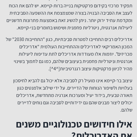
תפקיד מרכזי בקידום פרקטיקות בנייה ברות-קיימא. יש להם את הכוח
לעצב את הסביבה הבנויה בצורה שמצמצמת את ההשפעה הסביבתית
ומקדמת עתיד ירוק יותר. ניתן להשיג זאת באמצעות פתרונות חדשניים
ליעילות אנרגטית, ניטרליות פחמנית ושימוש בחומרים בני-קיימא.
אדריכלים רבים התחייבו למטרות סביבתיות, כגון "התחייבות 2030" של
המכון האמריקאי לאדריכלים וההתחייבות העולמית "אדריכלים
מכריזים". יוזמות אלו מעודדות אדריכלים לתת עדיפות ליעילות
אנרגטית וניטרליות פחמנית בעיצובים שלהם, כמו גם לתמוך בשינוי
מהיר לכיוון פרקטיקות עיצוב רגנרטיביות[^4^].
עיצוב בר-קיימא אינו מועיל רק לסביבה אלא יכול גם להביא לחיסכון
בעלויות ולשיפור הנוחות של הדיירים. על ידי שילוב אלמנטים כגון
תאורה טבעית, בידוד יעיל ומערכות אנרגיה מתחדשת, אדריכלים
יכולים ליצור מבנים שהם גם ידידותיים לסביבה וגם נוחים לדיירים
שלהם.
אילו חידושים טכנולוגיים משנים
את האדריכלות?