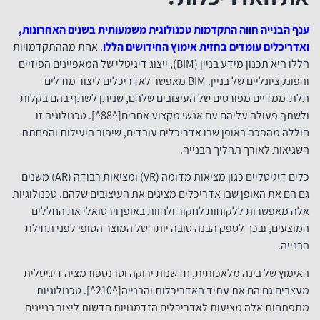
ענף הבנייה חווה התקדמות טכנולוגית משמעותית בשנים האחרונות,
ואדריכלים עומדים בחזית אימוץ החידושים הללו
. אחת מההתקדמויות
הללו היא תכנון מידע בניין (BIM), ייצוג דיגיטלי של המאפיינים הפיזיים
והפונקציונליים של בניין. BIM מאפשר לאדריכלים ליצור מודלים
תלת-ממדיים מפורטים של העיצובים שלהם, שניתן לשתף בהם בקלות
ולשתף פעולה עליהם עם אנשי מקצוע אחרים[^88^]. טכנולוגיה זו
חוללה מהפכה באופן שבו אדריכלים עובדים, שיפור היעילות והפחתת
השגיאות לאורך תהליך הבנייה.
כלים דיגיטליים כגון מציאות מדומה (VR) ומציאות רבודה (AR) משנים
גם הם את האופן שבו אדריכלים מציגים את העיצובים שלהם. טכנולוגיות
אלה מאפשרות ללקוחות לחקור ולחוות באופן וירטואלי את החללים
המוצעים, ובכך לספק הבנה טובה יותר של המוצר הסופי לפני תחילת
הבנייה.
האימוץ של בינה מלאכותית, חדשנות ירוקה וטרנספורמציה דיגיטלית
מעצבים גם הם את עתיד האדריכלות והבנייה[^210^]. טכנולוגיות
מתפתחות אלה מציעות לאדריכלים הזדמנויות חדשות ליצור בניינים